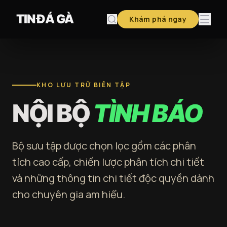
Chuyển đến nội dung
TIN ĐÁ GÀ
Khám phá ngay
KHO LƯU TRỮ BIÊN TẬP
NỘI BỘ
TÌNH BÁO
Bộ sưu tập được chọn lọc gồm các phân
tích cao cấp, chiến lược phân tích chi tiết
và những thông tin chi tiết độc quyền dành
cho chuyên gia am hiểu.